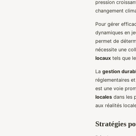
pression croissant
changement clima
Pour gérer effic
dynamiques en jeu
permet de détermin
nécessite une col
locaux
tels que l
La
gestion durab
réglementaires et
est une voie prom
locales
dans les p
aux réalités loca
Stratégies po