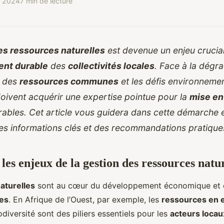
e 2024
7 min de lecture
es ressources naturelles
est devenue un enjeu crucial
nt durable
des
collectivités locales
. Face à la dégr
n des
ressources communes
et les défis environnemen
oivent acquérir une expertise pointue pour la
mise en
rables. Cet article vous guidera dans cette démarche 
es informations clés et des recommandations pratique
es enjeux de la gestion des ressources natur
aturelles
sont au cœur du développement économique et d
les
. En Afrique de l’Ouest, par exemple, les
ressources en 
odiversité sont des piliers essentiels pour les
acteurs locau