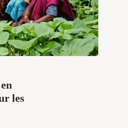
 en
ur les