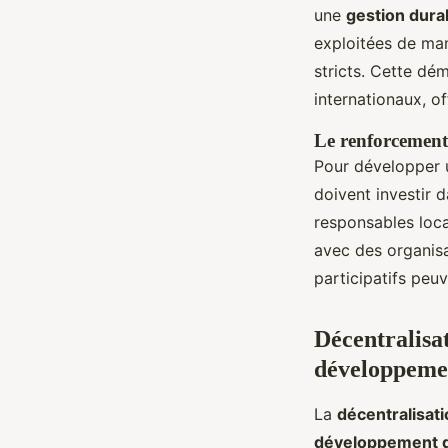
une
gestion dura
exploitées de man
stricts. Cette dé
internationaux, o
Le renforcement
Pour développer 
doivent investir 
responsables loca
avec des organisa
participatifs peu
Décentralisat
développeme
La
décentralisat
développement 