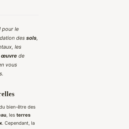
 pour le
adation des
sols
,
taux, les
 œuvre
de
en vous
s.
elles
u bien-être des
eau
, les
terres
x
. Cependant, la