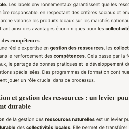
ble
. Les labels environnementaux garantissent que les ress
ière responsable, en respectant des critères sociaux et e
marche valorise les produits locaux sur les marchés nationa
ffrant ainsi des avantages économiques pour les
collectivit
 des compétences
une réelle expertise en
gestion des ressources
, les
collect
dans le renforcement des
compétences
. Cela passe par la 
ux, le partage de bonnes pratiques et le développement de
tions spécialisées. Des programmes de formation continue 
vent jouer un rôle crucial dans ce processus.
ion et gestion des ressources : un levier pou
nt durable
ion
de la gestion des
ressources naturelles
est un levier pu
durable
des
collectivités locales
. Elle permet de transférer