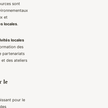
ources sont
nvironnementaux
ux et
és locales
.
ivités locales
formation des
 partenariats
et des ateliers
r le
issant pour le
 des