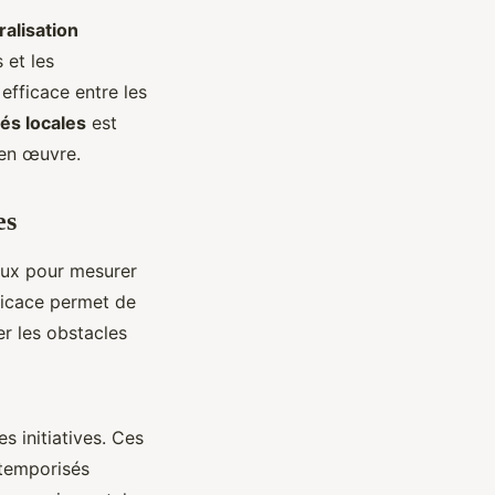
alisation
 et les
efficace entre les
tés locales
est
 en œuvre.
es
aux pour mesurer
fficace permet de
er les obstacles
s initiatives. Ces
 temporisés