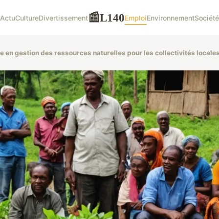
L140
📰
Actu
Culture
Divertissement
Emploi
Environnement
Société
en gestion des ressources naturelles pour les collectivités locales