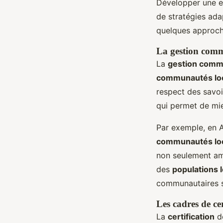
Développer une e
de stratégies ada
quelques approch
La gestion com
La
gestion comm
communautés lo
respect des savoi
qui permet de mi
Par exemple, en A
communautés lo
non seulement am
des
populations 
communautaires sur
Les cadres de cer
La
certification
d