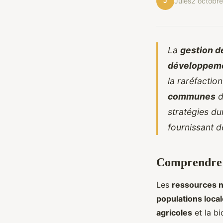
J
Jules
2 octobr
La
gestion d
développeme
la raréfactio
communes
d
stratégies du
fournissant d
Comprendre l
Les
ressources n
populations loca
agricoles
et la bi