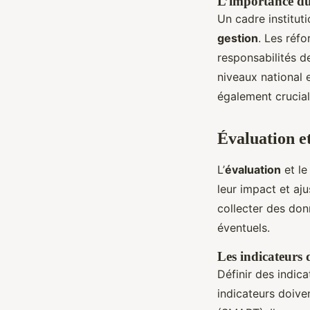
L’importance du 
Un cadre instituti
gestion
. Les réfo
responsabilités d
niveaux national 
également crucial
Évaluation et
L’
évaluation
et le
leur impact et aj
collecter des donn
éventuels.
Les indicateurs
Définir des indic
indicateurs doive