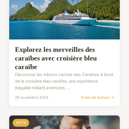
Explorez les merveilles des
caraïbes avec croisière bleu
caraïbe
Découvrez les trésors cachés des Caraïbes à bord
de la croisière bleu caraïbe, une expérience
inégalée mêlant aventures ...
26 novembre 2024
6 min de lecture →
ACTU