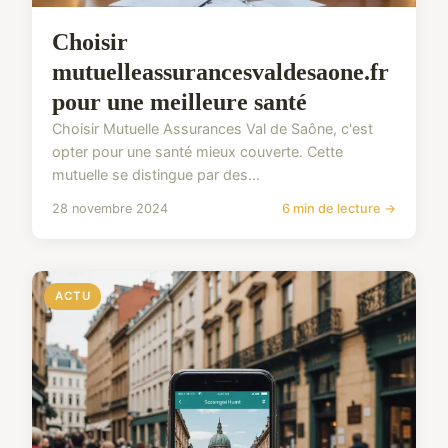
Choisir
mutuelleassurancesvaldesaone.fr
pour une meilleure santé
Choisir Mutuelle Assurances Val de Saône, c'est
opter pour une santé mieux couverte. Cette
mutuelle se distingue par des...
28 novembre 2024
6 min de lecture →
ACTU