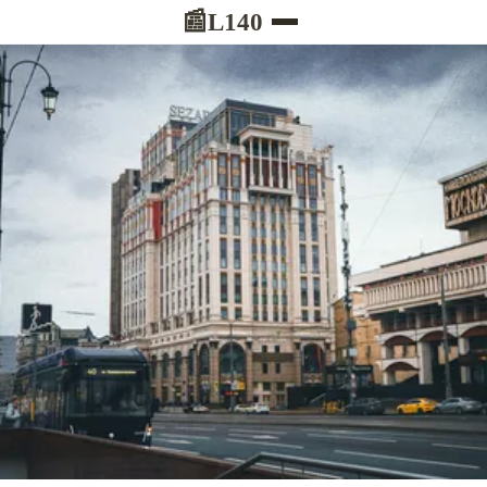
L140
📰