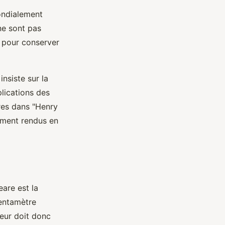
mondialement
ne sont pas
s pour conserver
nsiste sur la
plications des
ires dans "Henry
ement rendus en
are est la
pentamètre
teur doit donc