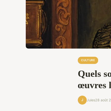
CULTURE
Quels so
œuvres l
J
Jules
28 août 