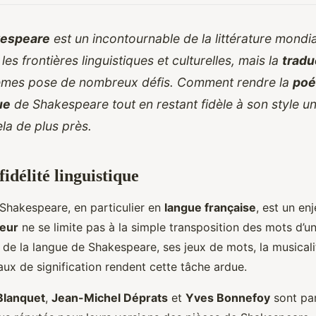
kespeare
est un incontournable de la littérature mondi
es frontières linguistiques et culturelles, mais la
tradu
èmes pose de nombreux défis. Comment rendre la
poé
ue
de Shakespeare tout en restant fidèle à son style u
la de plus près.
fidélité linguistique
Shakespeare, en particulier en
langue française
, est un en
teur
ne se limite pas à la simple transposition des mots d’u
e de la langue de Shakespeare, ses jeux de mots, la musicali
eaux de signification rendent cette tâche ardue.
Blanquet
,
Jean-Michel Déprats
et
Yves Bonnefoy
sont par