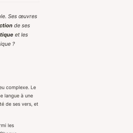
ale. Ses œuvres
ction
de ses
tique
et les
nique ?
jeu complexe. Le
ne langue à une
té de ses vers, et
mi les