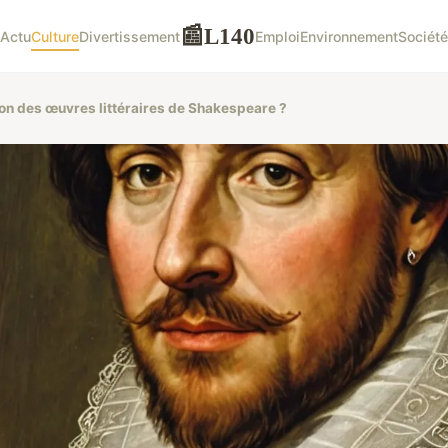
L140
📰
Actu
Culture
Divertissement
Emploi
Environnement
Société
tion des œuvres littéraires de Shakespeare ?