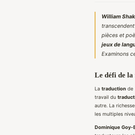
William Sha
transcendent l
pièces et po
jeux de lang
Examinons ce
Le défi de la 
La
traduction
de 
travail du
traduc
autre. La richess
les multiples niv
Dominique Goy-