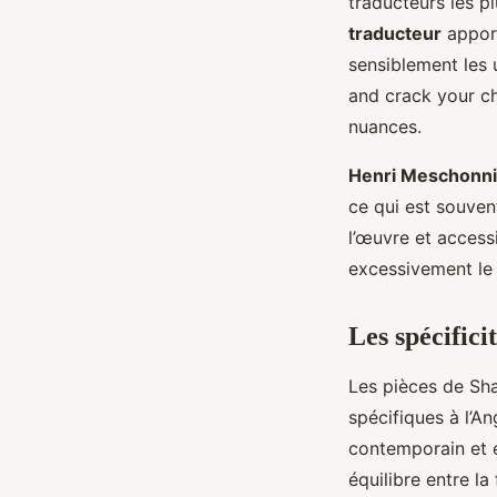
traducteurs les p
traducteur
apport
sensiblement les 
and crack your ch
nuances.
Henri Meschonn
ce qui est souvent
l’œuvre et access
excessivement le 
Les spécifici
Les pièces de Sha
spécifiques à l’A
contemporain et e
équilibre entre la 