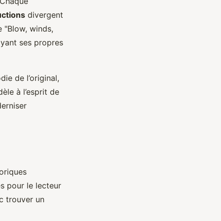
. Chaque
uctions
divergent
e "Blow, winds,
ayant ses propres
ie de l’original,
èle à l’esprit de
derniser
oriques
s pour le lecteur
c trouver un