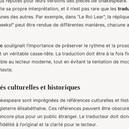
lus réputés pour leurs versions des pièces de Shakespeare
e sa propre interprétation, et il n’est pas rare que les
trad
unes des autres. Par exemple, dans "Le Roi Lear", la répliqu
eeks!" peut être rendue de différentes manières, chacune 
ic
soulignait l’importance de préserver le rythme et la prosod
 un véritable casse-tête. La traduction doit être à la fois fid
ible au lecteur moderne, tout en évitant la tentation de mo
texte.
tés culturelles et historiques
kespeare sont imprégnées de références culturelles et hist
ngleterre élisabéthaine. Ces références peuvent être obscure
ncore plus pour un public étranger. Le traducteur doit don
fidélité à l’original et la clarté pour le lecteur.