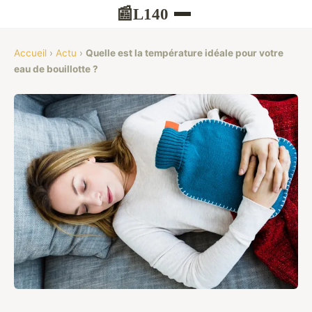
L140
📰
Accueil
›
Actu
›
Quelle est la température idéale pour votre
eau de bouillotte ?