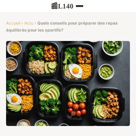
L140
📰
Accueil
›
Actu
›
Quels conseils pour préparer des repas
équilibrés pour les sportifs?